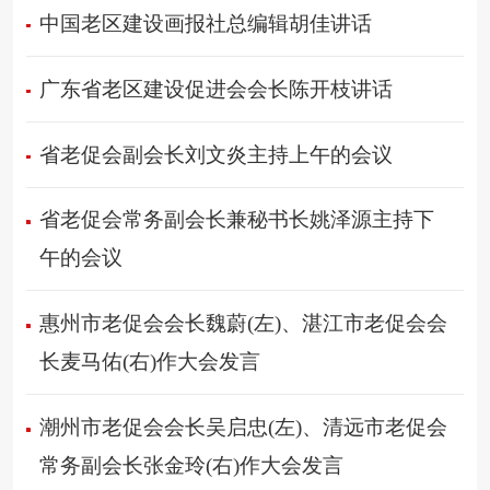
中国老区建设画报社总编辑胡佳讲话
广东省老区建设促进会会长陈开枝讲话
省老促会副会长刘文炎主持上午的会议
省老促会常务副会长兼秘书长姚泽源主持下
午的会议
惠州市老促会会长魏蔚(左)、湛江市老促会会
长麦马佑(右)作大会发言
潮州市老促会会长吴启忠(左)、清远市老促会
常务副会长张金玲(右)作大会发言