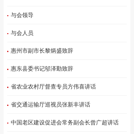
与会领导
与会人员
惠州市副市长黎炳盛致辞
惠东县委书记邬泽勤致辞
省农业农村厅督查专员方伟喜讲话
省交通运输厅巡视员张新丰讲话
中国老区建设促进会常务副会长曾广超讲话