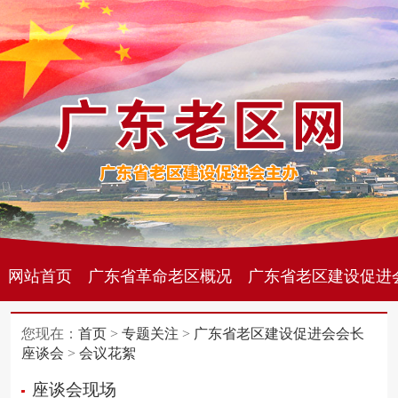
网站首页
广东省革命老区概况
广东省老区建设促进
您现在：
首页
>
专题关注
>
广东省老区建设促进会会长
座谈会
>
会议花絮
座谈会现场