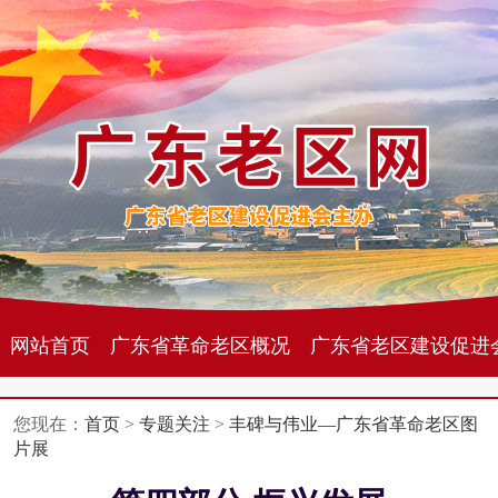
网站首页
广东省革命老区概况
广东省老区建设促进
您现在：
首页
>
专题关注
>
丰碑与伟业—广东省革命老区图
片展