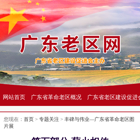
网站首页
广东省革命老区概况
广东省老区建设促进
您现在：
首页
>
专题关注
>
丰碑与伟业—广东省革命老区图
片展