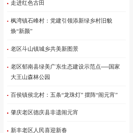
走进红色古田
枫湾镇石峰村：党建引领添新绿乡村旧貌
焕“新颜”
老区斗山镇城乡共美新图景
老区郁南县绿美广东生态建设示范点──国家
大王山森林公园
百侯镇侯北村：五条“龙珠灯” 摆阵“闹元宵”
肇庆老区德庆县非遗闹元宵
新丰老区人民喜迎新春