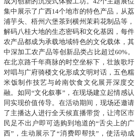
成为创新的沉浸式体验工坊
。
42
个主题展位
集中展示了广西
14
个地市的特色产品，从荔
浦芋头、梧州六堡茶到横州茉莉花制品等，
解码八桂大地的生态密码和文化基因，每件
农产品都成为承载地域特色的文化载体，其
中深加工农产品等创新品类占比超过
60%
。
在北京路千年商脉的时空坐标下，壮族歌圩
对唱与广府骑楼文化形成文明对话，五色糯
米饭制作技艺与岭南饮食文化
展开深度交
融
。
如同“文化叙事”，在现场建立起情感认
同实现价值传导。在活动期间，现场还邀
请
了主播达人进行全天候直播带货，让湾区市
民足不出户即可选购到地道的“舌尖上的广
西”，生动展示了“消费即帮扶”，使活动成