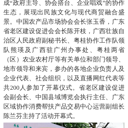
成“政府主导、协会搭台、企业唱戏”的协作
生态，展现出
民族文化与现代商贸融合盛
景
。中国农产品市场协会会长张玉香，广东
省老区建设促进会会长陈开枝，
广西壮族自
治区
人民政府副秘书长、
粤桂
协作工作队领
队熊瑛及广西驻广州办事处、粤桂两省
（区）农业农村厅等有关单位和部门领导、
地市领导和来宾，参办的各地企业负责人及
企业代表、社会组织，以及直播网红代表等
共
200
人参加了
开幕仪式
。省老区建设促进
会副会长、中国县域博览会执行主任、
广东
区域协作消费帮扶产品交易中心运营副组长
陈兰芬主持了活动开幕式。