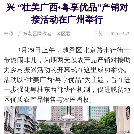
兴 “壮美广西•粤享优品”产销对
接活动在广州举行
来源：广东老区网
作者：老区君
日期：2025-03-29
3
月
29日上午，
越秀区北京路步行街
一
带热闹非凡，为期两天以农产品产销对接助
力乡村振兴活动的开幕式在这里成功举办。
活动以“
壮美广西
•
粤享优品
”为主题，旨在进
一步强化粤桂东西部协作机制，促进脱贫地
区优质农产品销售与农民增收。