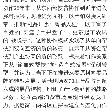
溢的致辞。他们表示，自
1996
年启动的
粤桂
协作
28
年来，从东西部扶贫协作到近年进入
乡村振兴，两地优势互补，以产销对接为纽
带，推动“桂品出乡”“粤品入桂”，既丰富了
百姓的“菜篮子”“果盘子”，更鼓起了农民
的“钱袋子”。这种
协作模式
实现了
从单向帮
扶到双向互济
的质的转变，展示了从资金帮
扶到产业协同的质的飞跃，标志着协作关系
正从“输血式帮扶”向“造血式发展”深刻转
型。并认为，当下正在推进从卖原料向卖品
牌的转型发展，活动现场深加工产品占比超
六成的展品结构，印证了
产业链延伸的战略
成效
，这在高端消费市场展现出强劲竞争
力。据透露，两省区正探索建立常态化协作