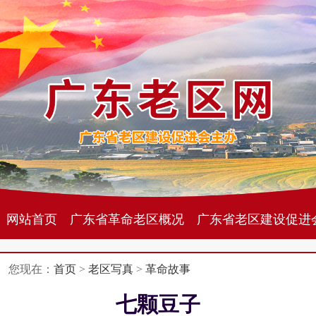
网站首页
广东省革命老区概况
广东省老区建设促进
您现在：
首页
>
老区写真
>
革命故事
七颗豆子