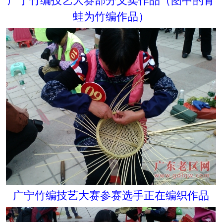
广宁竹编技艺大赛部分义卖作品（图中的青
蛙为竹编作品）
广宁竹编技艺大赛参赛选手正在编织作品