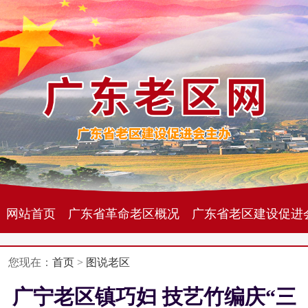
网站首页
广东省革命老区概况
广东省老区建设促进
您现在：
首页
>
图说老区
广宁老区镇巧妇 技艺竹编庆“三