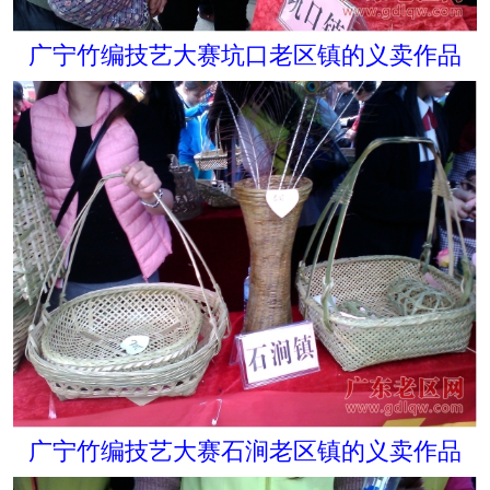
广宁竹编技艺大赛坑口老区镇的义卖作品
广宁竹编技艺大赛石涧老区镇的义卖作品