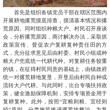
首先是组织各镇党员干部在辖区范围内
开展耕地撂荒摸底排查，摸清基本情况和撂
荒原因。同时组织种粮大户、村民召开座谈
会，分析撂荒原因，商讨解决办法，采取抓
政策宣传、督促农户复耕复种责任田的方
式，充分征求意见后由村委、村民小组或种
粮大户兜底统一代耕代种。对复耕任务较重
的镇，在征得村民同意的基础上，由镇政府
统一对撂荒耕地复垦，开垦后由村民自种或
流转大户代耕。与此同时，出台专项扶持政
策，健全激励保障机制，安排专项资金用于
复耕复种。此外，按照“宜粮则粮、宜经则
经”原则，分类施策推进撂荒地整治，为复