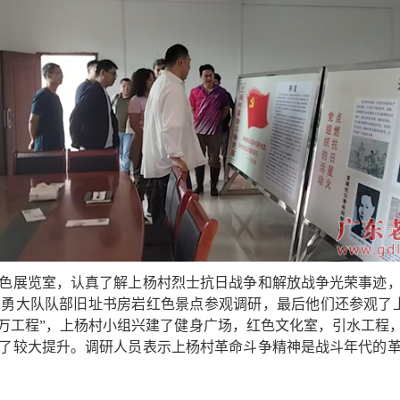
展览室，认真了解上杨村烈士抗日战争和解放战争光荣事迹，
勇大队队部旧址书房岩红色景点参观调研，最后他们还参观了
万工程”，上杨村小组兴建了健身广场，红色文化室，引水工程
了较大提升。调研人员表示上杨村革命斗争精神是战斗年代的