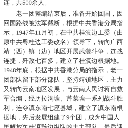
连，共500余人。
老一团整编结束后，准备开始回国，因
回国路线被法军截断，根据中共香港分局指
示，1947年11月初，在中共桂滇边工委（由
原中共粤桂边工委改名）领导下，转向广西
靖（西）镇（边）地区开展武装斗争，连战
连捷，歼敌七百多，建立了桂滇边根据地。
1948年底，根据中共香港分局的指示，老一
团部队留下部分部队，坚持靖镇地区，主力
又转向云南地区发展，与云南人民讨蒋自救
军合编，经历拉沟塘、芹菜塘一系列战斗胜
利，连夺滇东南七座县城，建立了滇东南根
据地，先后发展组建了9个团，成为中国人
民解放军桂滇黔边纵队的主力部队。最后迎