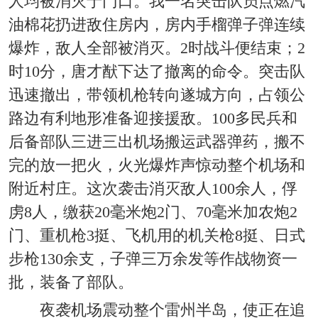
人均被消灭于门口。我一名突击队员点燃汽
油棉花扔进敌住房内，房内手榴弹子弹连续
爆炸，敌人全部被消灭。2时战斗便结束；2
时10分，唐才猷下达了撤离的命令。突击队
迅速撤出，带领机枪转向遂城方向，占领公
路边有利地形准备迎接援敌。100多民兵和
后备部队三进三出机场搬运武器弹药，搬不
完的放一把火，火光爆炸声惊动整个机场和
附近村庄。这次袭击消灭敌人100余人，俘
虏8人，缴获20毫米炮2门、70毫米加农炮2
门、重机枪3挺、飞机用的机关枪8挺、日式
步枪130余支，子弹三万余发等作战物资一
批，装备了部队。
夜袭机场震动整个雷州半岛，使正在追