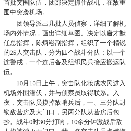
首批突围队伍，团部决定抓住战机，在敌重
围中突袭机场。
团领导派出几批人员侦察，详细了解机
场内外情况，画出详细草图。决定以唐才猷
任总指挥，陈炳崧副指挥，组织了一个精锐
的25人突击队，分为四个战斗分队；以一个
连警戒，一个连后备及组织民兵接应搬运队
伍。
10月10日上午，突击队化妆成农民进入
机场外围潜伏，并与侦察员取得联系。入
夜，突击队员摸掉敌哨兵后，一、三分队封
锁敌营房及大门口，另两分队从营房后包
抄。战斗0时30分打响，10余分钟激战后敌