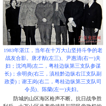
1983年湛江，当年在十万大山坚持斗争的老
战友合影。唐才猷(左三)、尹惠清(右一)夫
妇；沈鸿周(左二，粤桂边纵第三支队参谋
长)；余明炎(右三，滇桂黔边纵右江支队副
政委)；谢王岗(右二，粤桂边纵第三支队司
令员)、陈蘭(左一)夫妇。
防城的山区海区枪声不断。抗日战争胜