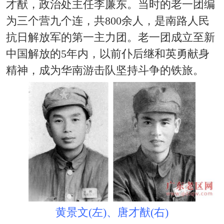
才猷，政治处主任李廉东。当时的老一团编
为三个营九个连，共800余人，是南路人民
抗日解放军的第一主力团。老一团成立至新
中国解放的5年内，以前仆后继和英勇献身
精神，成为华南游击队坚持斗争的铁旅。
黄景文(左)、唐才猷(右)