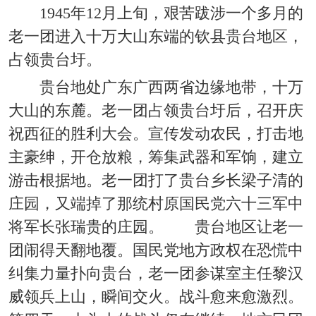
1945年12月上旬，艰苦跋涉一个多月的
老一团进入十万大山东端的钦县贵台地区，
占领贵台圩。
贵台地处广东广西两省边缘地带，十万
大山的东麓。老一团占领贵台圩后，召开庆
祝西征的胜利大会。宣传发动农民，打击地
主豪绅，开仓放粮，筹集武器和军饷，建立
游击根据地。老一团打了贵台乡长梁子清的
庄园，又端掉了那统村原国民党六十三军中
将军长张瑞贵的庄园。 贵台地区让老一
团闹得天翻地覆。国民党地方政权在恐慌中
纠集力量扑向贵台，老一团参谋室主任黎汉
威领兵上山，瞬间交火。战斗愈来愈激烈。