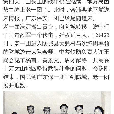
第四天，山头上的战斗仍在继续。地方民团
势力缠上老一团了。此时，合浦县地下党送
来情报，广东保安一团已经尾随追来。
老一团决定撤出贵台，向防城转移，途中打
了追击敌军一个伏击，歼敌近百人。12月23
日，老一团进入防城县大勉村与沈鸿周率领
的防城游击大队会师。中共钦防负责人谢王
岗会见了杨甫、黄景文、唐才猷等，共商在
十万大山地区坚持武装斗争的问题。会议刚
结束，国民党广东保一团追到防城。老一团
展开迎敌。