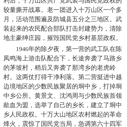
利后，十万山区共产党武装与国民党政权的
较量撕开战幕。老一团进入十万山区一个多
月，活动范围遍及防城县五分之三地区。武
装起来的农民配合部队打击封建势力，清除
地主豪绅庄园，摧毁国民党乡村基层政权。
1946年的除夕夜，第一营的武工队在陈
凤鸣海上游击队配合下，长途奔袭了马路乡
的茅坡村，稍后又奔袭了那湾乡的老虎岭
村。这两仗打得干净利落。第二营挺进中越
边境地区的少数民族聚居的垌中乡，打掉垌
中乡公所。黄景文、沈鸿周与少数民族首领
歃血为盟，选举了自己的乡长，建立了垌中
乡人民政权。十万大山地区农村燃起的革命
烽火，震惊了国民党当局，急调第六十四军