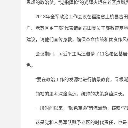
思想的政治仗。“党指挥枪”的光辉火炬在老区点燃
2013年全军政治工作会议在福建省上杭县古田
户、老苏区乡干部”代表请到古田党员干部教育基
建议，请他们言传身教，确保革命传统和优良作风
会议期间，习近平主席还邀请了11名老区基层代
色。
“要在政治工作的发源地进行情景教育，寻根溯源
领袖的思考深邃高远，统帅的决策意蕴深长。
一段时问以来，“颜色革命”暗流涌动，铸魂与“蛀
这是党和人民军队赋予老区的时代责任，也是