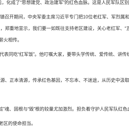
后，化成了“思想建党、政治建军”的红色血脉。这是人民军队区
镇召开期间，中央军委主席习近平专门把10位老红军、军烈属和
地，郑重地宣示，我们要一如既往支持老区建设，关心老红军、“
薪火相传。
表同吃“红军饭”。他叮嘱大家，要带头学传统、爱传统、讲传
、正本清源，传承红色基因，不忘本、不迷途，从历史中汲取
”魂、固根与“毁”根的较量尤加激烈。担负着守护人民军队红色
老区的使命担当。