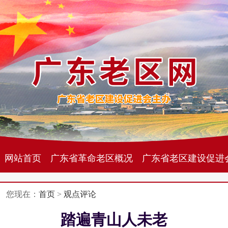
网站首页
广东省革命老区概况
广东省老区建设促进
您现在：
首页
>
观点评论
踏遍青山人未老