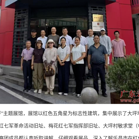
”主题展馆，展馆以红色五角星为标志性建筑，集中展示了大坪
红七军革命活动旧址、梅花红七军指挥部旧址、大坪村敏求堂（
察团成员都认真听取讲解，仔细观看展品，深入了解乐昌市在红