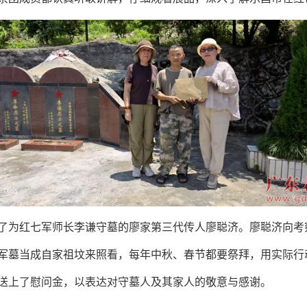
为红七军师长李谦守墓的廖家第三代传人廖聪济。廖聪济向考察
军墓当成自家祖坟来照看，每年中秋、春节都要祭拜，用实际行动
送上了慰问
金，以表达对守墓人及其家人的敬意与感谢。