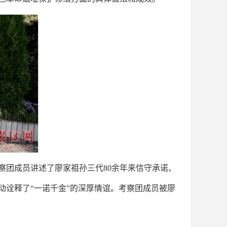
团成员讲述了廖家祖孙三代80余年来信守承诺、
诠释了“一诺千金”的深厚情谊。考察团成员被廖